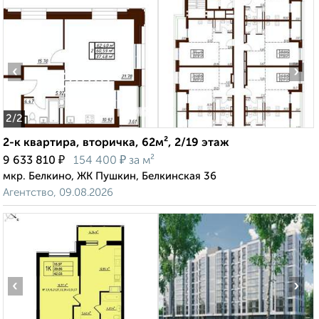
‹
›
2
/2
2-к квартира, вторичка, 62м², 2/19 этаж
₽
₽
9 633 810
154 400
за м²
мкр. Белкино, ЖК Пушкин, Белкинская 36
Агентство, 09.08.2026
‹
›