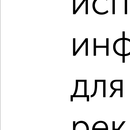
исп
1-к квартира, строящийся дом, 43м², 2/11 этаж
₽
₽
6 480 000
150 000
за м²
мкр. 27-й, Мира 2
Агентство, 09.08.2026
ин
‹
›
для
2
/4
1-к квартира, строящийся дом, 50м², 8/11 этаж
₽
₽
9 911 070
197 000
за м²
мкр. 27-й, Мира 2
Агентство, 09.08.2026
рек