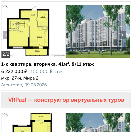
‹
›
2
/2
1-к квартира, вторичка, 41м², 8/11 этаж
₽
₽
6 222 000
150 000
за м²
мкр. 27-й, Мира 2
Агентство, 09.08.2026
VRPazl — конструктор виртуальных туров