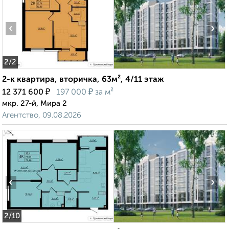
‹
›
2
/2
2-к квартира, вторичка, 63м², 4/11 этаж
₽
₽
12 371 600
197 000
за м²
мкр. 27-й, Мира 2
Агентство, 09.08.2026
‹
›
2
/10