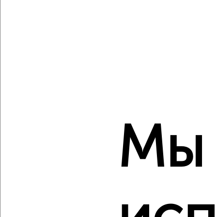
Создайте виртуальный тур по вашему
пространству с VRPazl
‹
›
2
/2
Мы
1-к квартира, строящийся дом, 52м², 10/11 этаж
₽
₽
7 744 500
150 000
за м²
мкр. 27-й, Мира 2
Агентство, 09.08.2026