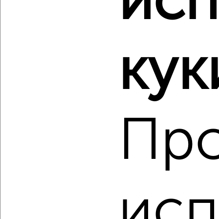
исп
‹
›
кук
2
/2
2-к квартира, строящийся дом, 64м², 2/11 этаж
₽
₽
9 140 540
142 000
за м²
мкр. 27-й, Мира 2
Агентство, 09.08.2026
Пр
‹
›
исп
2
/2
1-к квартира, строящийся дом, 52м², 2/11 этаж