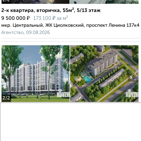
2-к квартира, вторичка, 55м², 5/13 этаж
₽
₽
9 500 000
173 100
за м²
мкр. Центральный, ЖК Циолковский, проспект Ленина 137к4
Агентство, 09.08.2026
‹
›
2
/2
1-к квартира, строящийся дом, 43м², 9/11 этаж
₽
₽
6 457 500
150 000
за м²
мкр. 27-й, Мира 2
Агентство, 09.08.2026