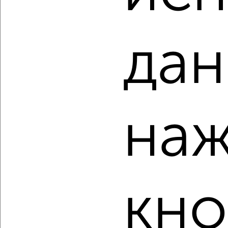
₽
₽
7 486 350
145 000
за м²
мкр. 27-й, Мира 2
Агентство, 09.08.2026
дан
‹
›
наж
2
/2
2-к квартира, строящийся дом, 64м², 4/11 этаж
₽
₽
9 140 540
142 000
за м²
мкр. 27-й, Мира 2
кно
Агентство, 09.08.2026