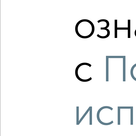
2-к квартира, строящийся дом, 64м², 5/11 этаж
₽
₽
9 140 540
142 000
за м²
озн
мкр. 27-й, Мира 2
Агентство, 09.08.2026
с
П
‹
›
2
/4
1-к квартира, строящийся дом, 42м², 5/11 этаж
₽
₽
исп
6 334 500
150 000
за м²
мкр. 27-й, Мира 2
Агентство, 09.08.2026