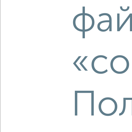
фа
‹
›
2
/4
2-к квартира, строящийся дом, 77м², 6/11 этаж
«co
₽
₽
10 935 420
142 000
за м²
мкр. 27-й, Мира 2
Агентство, 09.08.2026
Пол
‹
›
2
/2