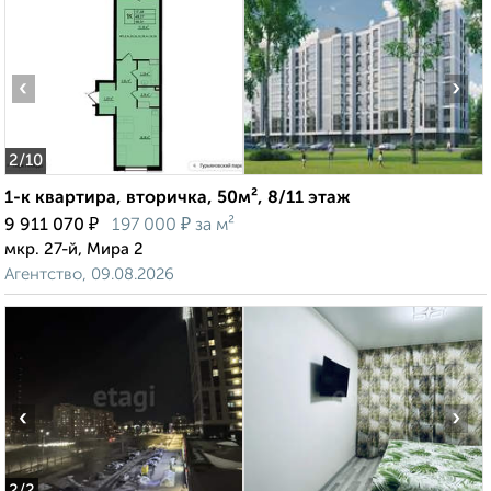
‹
›
2
/10
1-к квартира, вторичка, 50м², 8/11 этаж
₽
₽
9 911 070
197 000
за м²
мкр. 27-й, Мира 2
Агентство, 09.08.2026
‹
›
2
/2