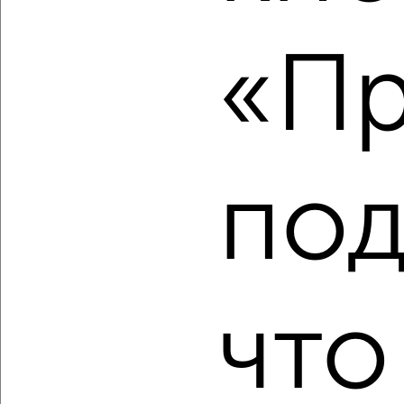
‹
›
«Пр
2
/2
2-к квартира, строящийся дом, 64м², 3/11 этаж
₽
₽
9 140 540
142 000
за м²
мкр. 27-й, Мира 2
под
Агентство, 09.08.2026
что
‹
›
2
/2