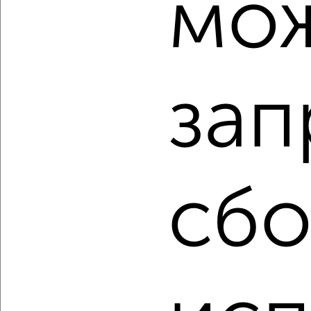
мо
‹
›
зап
2
/2
2-к квартира, строящийся дом, 77м², 3/11 этаж
₽
₽
10 935 420
142 000
за м²
мкр. 27-й, Мира 2
Агентство, 09.08.2026
сбо
‹
›
2
/2