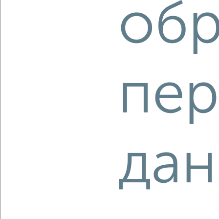
обр
1-к квартира, строящийся дом, 41м², 8/11 этаж
₽
₽
6 222 000
150 000
за м²
мкр. 27-й, Мира 2
Агентство, 09.08.2026
пер
‹
›
2
/4
дан
1-к квартира, строящийся дом, 43м², 7/11 этаж
₽
₽
6 480 000
150 000
за м²
мкр. 27-й, Мира 2
Агентство, 09.08.2026