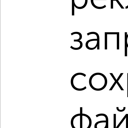
‹
›
зап
2
/2
2-к квартира, строящийся дом, 63м², 7/11 этаж
₽
₽
12 371 600
197 000
за м²
мкр. 27-й, Мира 2
сох
Агентство, 09.08.2026
1 / 34
2
Как купить квартиру, не последний этаж в Обнинске на
фа
сайте Обнинск-недвижимость?
Используя удобную форму поиска с множеством
фильтров и сортировкой по параметрам, вы можете