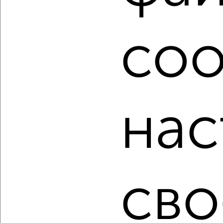
подобрать для покупки квартиру, не последний этаж в
Обнинске.
Найденные предложения: 2018 объявлений, можно
coo
посмотреть в виде списка или на карте, с описанием,
расположением, ценой и другими подробностями.
Подберите подходящую недвижимость из предложений
от собственников, риэлторов, застройщиков и агенств
недвижимости, связаться с ними можно по телефону или
написать сообщение в любом удобном для вас
нас
мессенджере, это безопасно и бесплатно.
Для покупки квартиры доступна ипотека от крупнейших
банков России: СберБанк, ВТБ, Альфа-Банк,
Россельхозбанк, Совкомбанк, Т-Банк, Росбанк, Почта
Банк на сумму от 400 000 до 120 000 000 рублей сроком
до 30 лет.
сво
Сайт работает во многих городах России.
Сколько стоит купить квартиру в Обнинске?