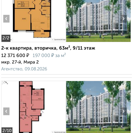
‹
›
2
/2
2-к квартира, вторичка, 63м², 9/11 этаж
₽
₽
12 371 600
197 000
за м²
мкр. 27-й, Мира 2
Агентство, 09.08.2026
‹
›
2
/10