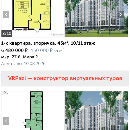
‹
›
2
/10
1-к квартира, вторичка, 43м², 10/11 этаж
₽
₽
6 480 000
150 000
за м²
мкр. 27-й, Мира 2
Агентство, 10.08.2026
VRPazl — конструктор виртуальных туров
‹
›