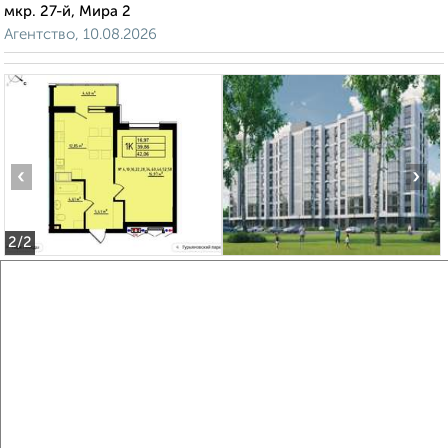
мкр. 27-й, Мира 2
Агентство, 10.08.2026
‹
›
2
/2
1-к квартира, вторичка, 42м², 6/11 этаж
₽
₽
8 327 880
198 000
за м²
мкр. 27-й, Мира 2
Агентство, 10.08.2026
Создайте виртуальный тур по вашему
пространству с VRPazl