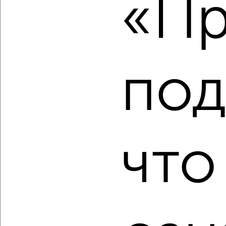
«Пр
2
/2
1-к квартира, вторичка, 42м², 6/11 этаж
₽
₽
8 321 940
198 000
за м²
мкр. 27-й, Мира 2
под
Агентство, 10.08.2026
что
‹
›
2
/2
2-к квартира, вторичка, 64м², 3/9 этаж
₽
₽
6 740 000
105 400
за м²
Агентство, 10.08.2026