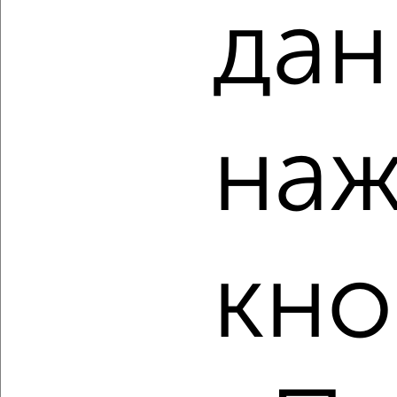
дан
‹
›
наж
2
/2
1-к квартира, вторичка, 42м², 5/11 этаж
₽
₽
8 321 940
198 000
за м²
мкр. 27-й, Мира 2
кно
Агентство, 10.08.2026
‹
›