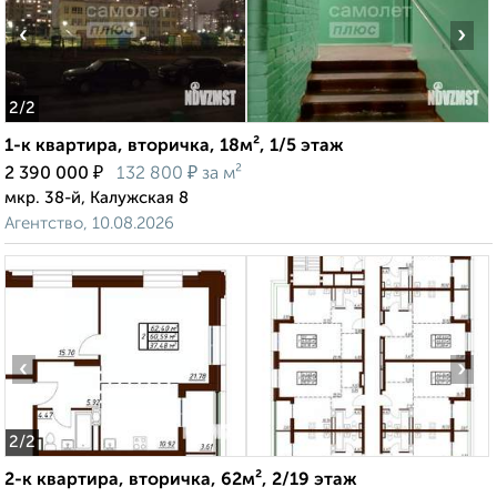
‹
›
2
/2
1-к квартира, вторичка, 18м², 1/5 этаж
₽
₽
2 390 000
132 800
за м²
мкр. 38-й, Калужская 8
Агентство, 10.08.2026
‹
›
2
/2
2-к квартира, вторичка, 62м², 2/19 этаж