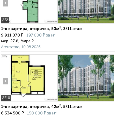
‹
›
2
/2
1-к квартира, вторичка, 50м², 3/11 этаж
₽
₽
9 911 070
197 000
за м²
мкр. 27-й, Мира 2
Агентство, 10.08.2026
‹
›
2
/10
1-к квартира, вторичка, 42м², 5/11 этаж
₽
₽
6 334 500
150 000
за м²