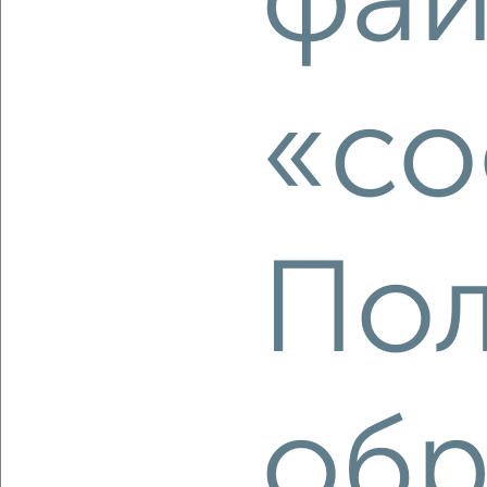
фай
2
/2
1-к квартира, строящийся дом, 43м², 9/11 этаж
₽
₽
6 457 500
150 000
за м²
«co
мкр. 27-й, Мира 2
Агентство, 10.08.2026
Пол
‹
›
2
/2
1-к квартира, строящийся дом, 52м², 10/11 этаж
обр
₽
₽
7 744 500
150 000
за м²
мкр. 27-й, Мира 2
Агентство, 10.08.2026