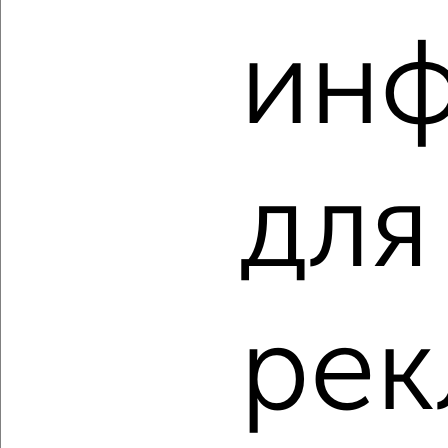
ин
‹
›
для
2
/2
2-к квартира, строящийся дом, 77м², 8/11 этаж
₽
₽
10 935 420
142 000
за м²
мкр. 27-й, Мира 2
Агентство, 10.08.2026
рек
‹
›