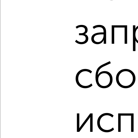
2
/4
зап
2-к квартира, строящийся дом, 77м², 6/11 этаж
₽
₽
10 935 420
142 000
за м²
мкр. 27-й, Мира 2
Агентство, 10.08.2026
сбо
‹
›
2
/2
исп
1-к квартира, строящийся дом, 41м², 8/11 этаж
₽
₽
6 222 000
150 000
за м²
мкр. 27-й, Мира 2
Агентство, 10.08.2026