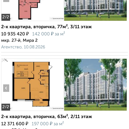
2
/2
2-к квартира, вторичка, 77м², 3/11 этаж
₽
₽
10 935 420
142 000
за м²
мкр. 27-й, Мира 2
Агентство, 10.08.2026
‹
›
2
/2
2-к квартира, вторичка, 63м², 2/11 этаж
₽
₽
12 371 600
197 000
за м²