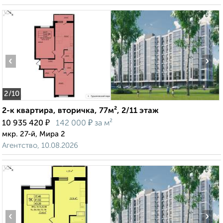
‹
›
2
/10
2-к квартира, вторичка, 77м², 2/11 этаж
₽
₽
10 935 420
142 000
за м²
мкр. 27-й, Мира 2
Агентство, 10.08.2026
‹
›