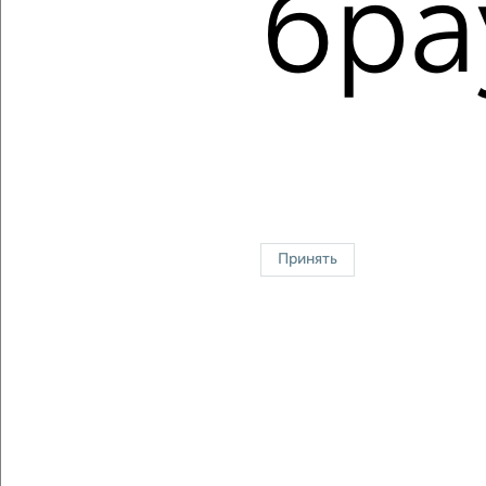
бра
Средняя цена:
9199484
руб.
Цена за м2: от
132777
руб. до
162337
руб.
Средняя цена за м2:
167263
руб.
Площадь: от
18
м2 до
77
м2
Средняя площадь:
55
м2
Однокомнатные
Двухкомнатные
Трехкомнатные
4‑комнатные
Квартиры студии
От застройщика
Без посредников
Вторичное жилье
Принять
В новостройке
В строящемся доме
В новом доме
Контакты
Политика конфиденциальности
Пользовательское соглашение
Обнинск, улица Курчатова 19А
© 2015–2026
Сайт-доска объявлений недвижимости
О проекте
Реклама на портале
Новости
Статьи
Блог
Риэлторы
Агентства
Застройщики
Ипотечный калькулятор
Консультации по недвижимости
Разместить объявление