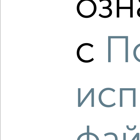
озн
‹
›
с
П
2
/2
2-к квартира, вторичка, 58м², 11/13 этаж
₽
₽
12 500 000
214 800
за м²
исп
мкр. Центральный, ЖК Циолковский, проспект Ленина 137к4
Агентство, 10.08.2026
‹
›