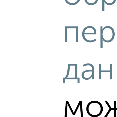
пер
‹
›
2
/2
3-к квартира, строящийся дом, 77м², 5/11 этаж
дан
₽
₽
11 234 600
145 000
за м²
мкр. 27-й, Мира 2
Агентство, 10.08.2026
мо
‹
›