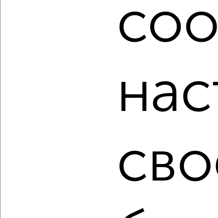
coo
посмотреть в виде списка или на карте, с описанием,
расположением, ценой и другими подробностями.
Подберите подходящую недвижимость из предложений
от собственников, риэлторов, застройщиков и агенств
недвижимости, связаться с ними можно по телефону или
написать сообщение в любом удобном для вас
нас
мессенджере, это безопасно и бесплатно.
Для покупки квартиры доступна ипотека от крупнейших
банков России: СберБанк, ВТБ, Альфа-Банк,
Россельхозбанк, Совкомбанк, Т-Банк, Росбанк, Почта
Банк на сумму от 400 000 до 120 000 000 рублей сроком
до 30 лет.
сво
Сайт работает во многих городах России.
Сколько стоит купить квартиру в Обнинске?
Цена недвижимости: мин. от
2390000
руб. до макс.
12500000
руб.