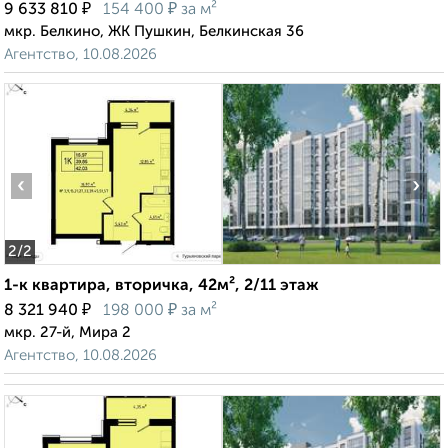
₽
₽
9 633 810
154 400
за м²
мкр. Белкино, ЖК Пушкин, Белкинская 36
Агентство, 10.08.2026
‹
›
2
/2
1-к квартира, вторичка, 42м², 2/11 этаж
₽
₽
8 321 940
198 000
за м²
мкр. 27-й, Мира 2
Агентство, 10.08.2026