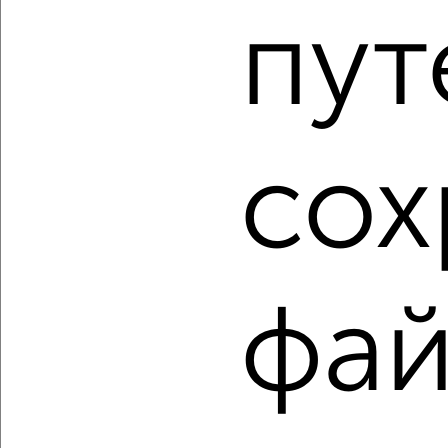
пут
2
/2
1-к квартира, строящийся дом, 42м², 3/11 этаж
₽
₽
6 334 500
150 000
за м²
мкр. 27-й, Мира 2
Агентство, 10.08.2026
сох
1 / 33
2
Как купить квартиру, через агентство недвижимости, не
последний этаж в Обнинске на сайте Обнинск-
фай
недвижимость?
Используя удобную форму поиска с множеством
фильтров и сортировкой по параметрам, вы можете
подобрать для покупки квартиру, через агентство
недвижимости, не последний этаж в Обнинске.
Найденные предложения: 1980 объявлений, можно