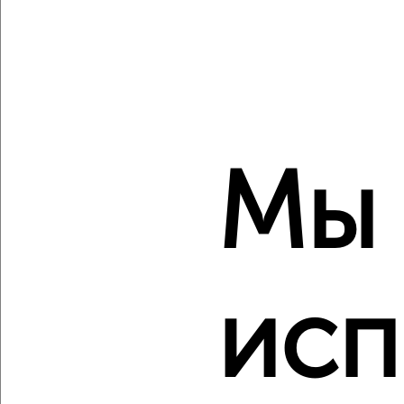
‹
›
2
/10
Мы
2-к квартира, вторичка, 63м², 7/11 этаж
₽
₽
12 322 350
197 000
за м²
мкр. 27-й, Мира 2
Агентство, 10.08.2026
исп
‹
›