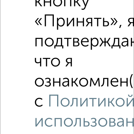
кнопку
₽
₽
7 200 000
175 800
за м²
мкр. Центральный, ЖК Солнечная Долина, Долгининская 8
«Принять», 
Агентство, 07.08.2026
подтвержда
что я
‹
›
ознакомлен(
2
/2
1-к квартира, вторичка, 47м², 9/17 этаж
₽
₽
7 200 000
151 900
за м²
с
Политико
мкр. Центральный, ЖК Солнечная Долина, Долгининская 4
Агентство, 07.08.2026
использова