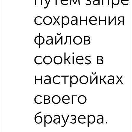
путем запре
Агентство, 07.08.2026
сохранения
1-к квартиры
Поиск по схожим параметрам:
файлов
микрорайон 27-й
на улице Мира
не первый этаж
не последний этаж
с балконом
cookies в
с центральным отоплением
Вторичное жилье
в панельном доме
с раздельным санузлом
настройках
площадью до 50 м²
С чистовой отделкой
своего
Однокомнатные
Двухкомнатные
Трехкомнатные
4‑комнатные
Квартиры студии
От застройщика
Без посредников
Вторичное жилье
браузера.
В новостройке
В строящемся доме
В новом доме