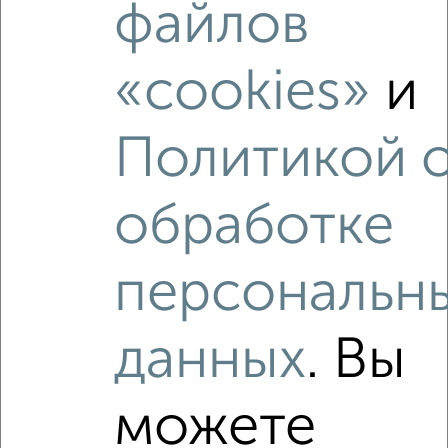
файлов
‹
›
«cookies»
и
2
/2
Политикой 
1-к квартира, вторичка, 34м², 10/16 этаж
₽
₽
6 600 000
193 000
за м²
мкр. 46-й, Курчатова 27/1
обработке
Агентство, 07.08.2026
персональн
данных
. Вы
‹
›
можете
2
/10