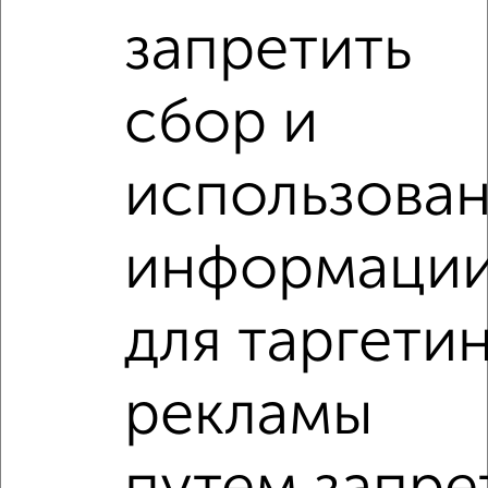
1-к квартира, вторичка, 36м², 10/12 этаж
запретить
₽
₽
7 800 000
219 200
за м²
мкр. 51А, ЖК Парковый Центр, проспект Маркса 43
Агентство, 07.08.2026
сбор и
VRPazl — конструктор виртуальных туров
использова
информаци
‹
›
для таргети
2
/2
рекламы
1-к квартира, вторичка, 36м², 15/24 этаж
₽
₽
6 400 000
177 800
за м²
мкр. Центральный, ЖК Солнечная Долина, Долгининская 8