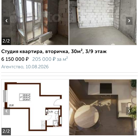
‹
›
2
/2
Студия квартира, вторичка, 30м², 3/9 этаж
₽
₽
6 150 000
205 000
за м²
Агентство, 10.08.2026
‹
›
2
/2