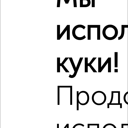
2
/10
Студия квартира, вторичка, 27м², 5/19 этаж
₽
₽
5 000 000
188 700
за м²
испо
Западный район, ЖК № 10, Гагарина 69
Агентство, 08.08.2026
куки!
‹
›
2
/10
Прод
Студия квартира, вторичка, 67м², 2/9 этаж
₽
₽
12 990 000
193 900
за м²
мкр. Центральный, Усачева 1
Агентство, 07.08.2026