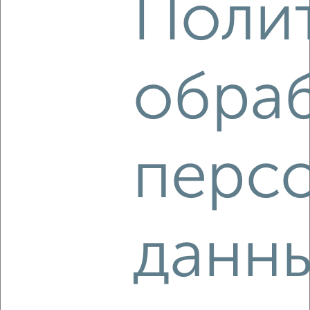
Поли
‹
›
обра
2
/1
Студия квартира, вторичка, 70м², 1/9 этаж
₽
₽
5 085 040
72 900
за м²
мкр. 35-й, Заводская 3
Агентство, 06.08.2026
перс
данн
‹
›
2
/1