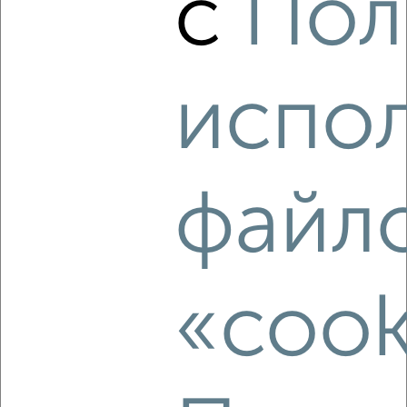
с
Пол
₽
₽
3 758 859
125 900
за м²
мкр. 11-й, ЖК Старый Город, Комсомольская 7к2
Агентство, 06.08.2026
испо
‹
›
файл
2
/2
Студия квартира, вторичка, 33м², 11/19 этаж
₽
₽
5 951 600
180 200
за м²
«cook
мкр. Белкино, ЖК Пушкин, Белкинская 34
Агентство, 06.08.2026