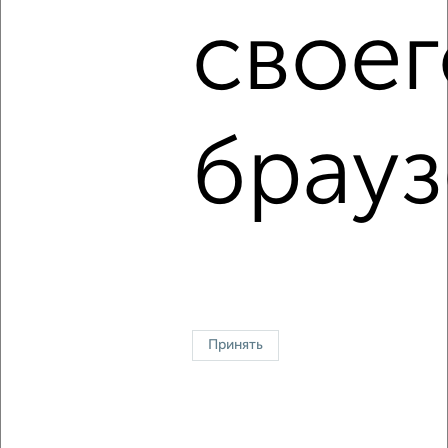
Цена недвижимости: мин. от
1990000
руб. до макс.
12990000
руб.
своег
Средняя цена:
4880533
руб.
Цена за м2: от
180909
руб. до
185571
руб.
Средняя цена за м2:
147894
руб.
брауз
Площадь: от
11
м2 до
70
м2
Средняя площадь:
33
м2
Однокомнатные
Двухкомнатные
Трехкомнатные
4‑комнатные
Квартиры студии
От застройщика
Без посредников
Вторичное жилье
В новостройке
В строящемся доме
В новом доме
Принять
Контакты
Политика конфиденциальности
Пользовательское соглашение
Обнинск, улица Курчатова 19А
© 2015–2026
Сайт-доска объявлений недвижимости
О проекте
Реклама на портале
Новости
Статьи
Блог
Риэлторы
Агентства