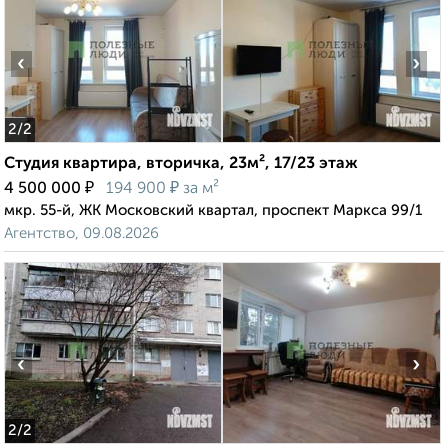
‹
›
2
/2
Студия квартира, вторичка, 23м², 17/23 этаж
₽
₽
4 500 000
194 900
за м²
мкр. 55-й, ЖК Московский квартал, проспект Маркса 99/1
Агентство, 09.08.2026
‹
›
2
/2