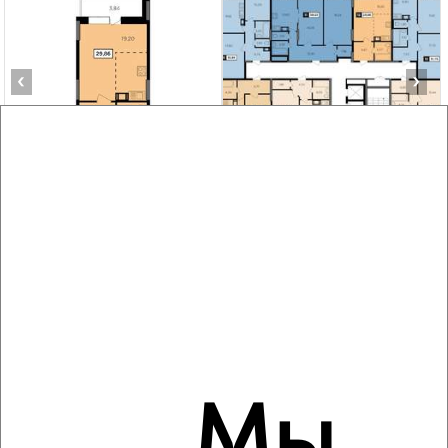
‹
›
2
/4
Студия квартира, вторичка, 30м², 7/17 этаж
₽
₽
3 758 859
125 900
за м²
мкр. 11-й, Комсомольская 11
Агентство, 08.08.2026
‹
›
Мы