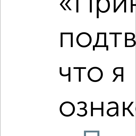
«Прин
‹
›
подт
2
/2
Студия квартира, вторичка, 19м², 4/5 этаж
₽
₽
2 600 000
140 600
за м²
мкр. 21-й, Мира 17а
что я
Агентство, 07.08.2026
ознак
‹
›
2
/2
Студия квартира, вторичка, 30м², 3/16 этаж