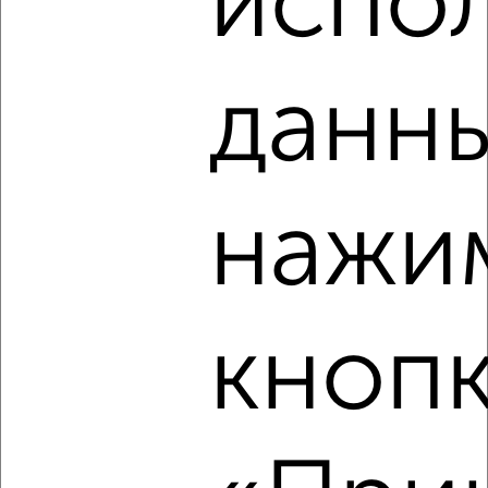
испол
данны
‹
›
2
/2
нажи
Студия квартира, вторичка, 27м², 1/5 этаж
₽
₽
2 690 000
99 300
за м²
мкр. 40-й, Энгельса 23/21
Собственник, 07.08.2026
кноп
Создайте виртуальный тур по вашему
пространству с VRPazl