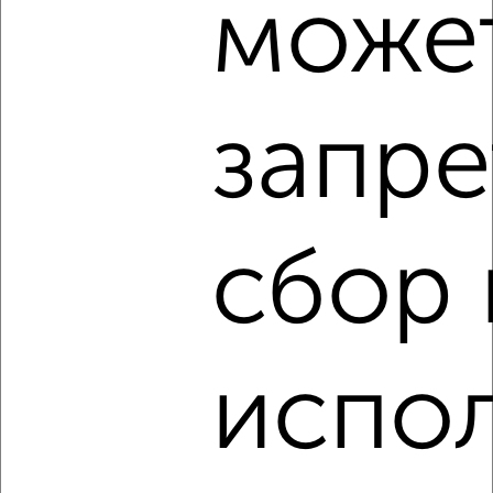
може
Студия квартира, вторичка, 35м², 1/5 этаж
₽
₽
3 969 700
115 100
за м²
мкр. 32-й, проспект Маркса 28
Агентство, 04.08.2026
запре
‹
›
сбор 
2
/2
Студия квартира, вторичка, 33м², 15/19 этаж
₽
₽
5 150 000
158 500
за м²
испо
мкр. Белкино, ЖК Пушкин, Белкинская 36
Агентство, 04.08.2026