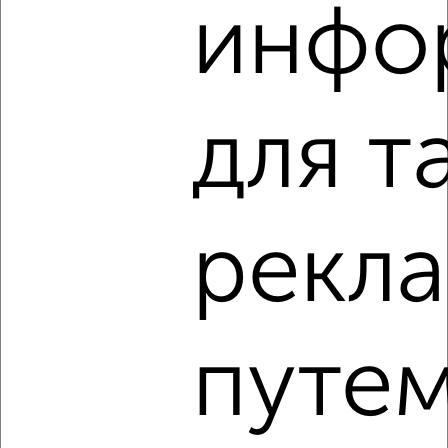
инфо
‹
›
2
/1
для т
Студия квартира, вторичка, 43м², 1/4 этаж
₽
₽
2 456 160
57 000
за м²
мкр. 20-й, Курчатова 12
Агентство, 29.07.2026
рекл
1 / 1
Как купить студию квартиру, не последний этаж в
путем
Обнинске на сайте Обнинск-недвижимость?
Используя удобную форму поиска с множеством
фильтров и сортировкой по параметрам, вы можете
подобрать для покупки студию квартиру, не последний