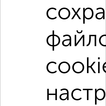
сохр
этаж в Обнинске.
Найденные предложения: 46 объявлений, можно
посмотреть в виде списка или на карте, с описанием,
расположением, ценой и другими подробностями.
файл
Подберите подходящую недвижимость из предложений
от собственников, риэлторов, застройщиков и агенств
недвижимости, связаться с ними можно по телефону или
написать сообщение в любом удобном для вас
мессенджере, это безопасно и бесплатно.
cooki
Для покупки квартиры доступна ипотека от крупнейших
банков России: СберБанк, ВТБ, Альфа-Банк,
Россельхозбанк, Совкомбанк, Т-Банк, Росбанк, Почта
Банк на сумму от 400 000 до 120 000 000 рублей сроком
до 30 лет.
наст
Сайт работает во многих городах России.
Сколько стоит купить студию квартиру в Обнинске?