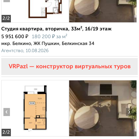
2
/2
Студия квартира, вторичка, 33м², 16/19 этаж
₽
₽
5 951 600
180 200
за м²
мкр. Белкино, ЖК Пушкин, Белкинская 34
Агентство, 10.08.2026
VRPazl — конструктор виртуальных туров
‹
›
2
/2