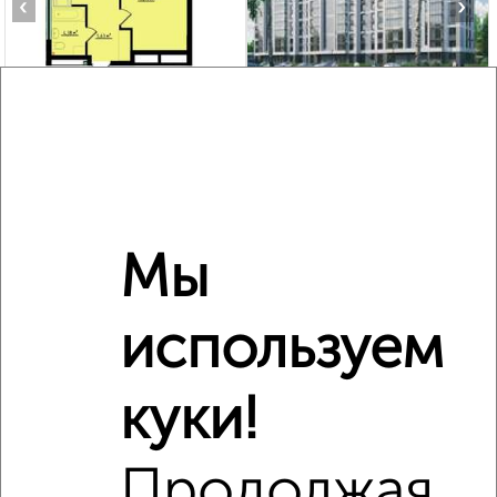
‹
›
2
/2
1-к квартира, вторичка, 42м², 9/11 этаж
₽
₽
6 334 500
150 000
за м²
мкр. 27-й, Мира 2
Агентство, 05.08.2026
Мы
используем
‹
›
куки!
2
/2
2-к квартира, строящийся дом, 64м², 11/11 этаж
Продолжая
₽
₽
9 127 430
141 800
за м²