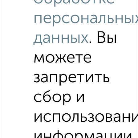
₽
₽
7 495 492
154 200
за м²
мкр. Белкино, ЖК Пушкин, Белкинская 36
персональны
Агентство, 05.08.2026
данных
. Вы
Как купить квартиру, в сданном доме, в малоэтажном
доме, дом не выше 5 этажей в Обнинске на сайте
Обнинск-недвижимость?
можете
Используя удобную форму поиска с множеством
фильтров и сортировкой по параметрам, вы можете
запретить
подобрать для покупки квартиру, в сданном доме, в
малоэтажном доме, дом не выше 5 этажей в Обнинске.
сбор и
Найденные предложения: 0 объявлений, можно
посмотреть в виде списка или на карте, с описанием,
расположением, ценой и другими подробностями.
использован
Подберите подходящую недвижимость из предложений
от собственников, риэлторов, застройщиков и агенств
недвижимости, связаться с ними можно по телефону или
информации
написать сообщение в любом удобном для вас