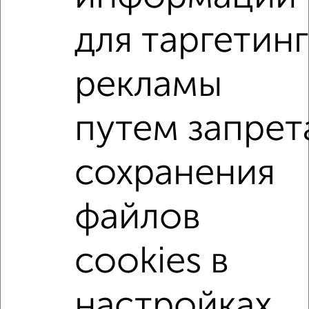
мессенджере, это безопасно и бесплатно.
для таргетинг
Для покупки квартиры доступна ипотека от крупнейших
банков России: СберБанк, ВТБ, Альфа-Банк,
Россельхозбанк, Совкомбанк, Т-Банк, Росбанк, Почта
рекламы
Банк на сумму от 400 000 до 120 000 000 рублей сроком
до 30 лет.
путем запрет
Сайт работает во многих городах России.
Сколько стоит купить квартиру в Обнинске?
сохранения
Цена недвижимости: мин. от
3600000
руб. до макс.
10800000
руб.
файлов
Средняя цена:
6998645
руб.
Цена за м2: от
102857
руб. до
144000
руб.
cookies в
Средняя цена за м2:
142829
руб.
Площадь: от
35
м2 до
75
м2
настройках