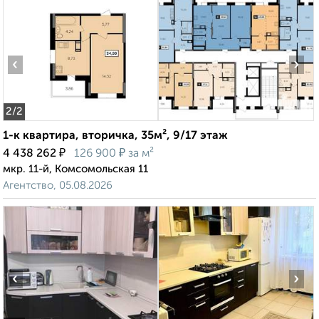
‹
›
2
/2
1-к квартира, вторичка, 35м², 9/17 этаж
₽
₽
4 438 262
126 900
за м²
мкр. 11-й, Комсомольская 11
Агентство, 05.08.2026
‹
›