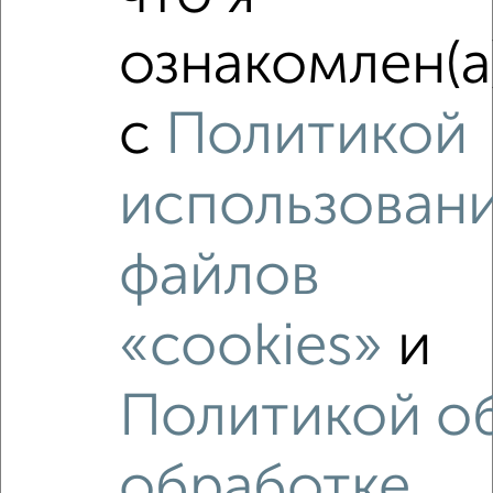
‹
›
ознакомлен(а
2
/2
с
Политикой
1-к квартира, вторичка, 35м², 11/16 этаж
₽
₽
4 606 378
131 700
за м²
использован
мкр. 11-й, ЖК Старый Город, Комсомольская 7к2
Агентство, 01.08.2026
файлов
«cookies»
и
‹
›
Политикой о
2
/2
обработке
1-к квартира, вторичка, 49м², 12/19 этаж