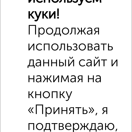
куки!
Продолжая
использовать
данный сайт и
нажимая на
кнопку
Рядом, с меньшей ценой
Недалеко от Мира 17а с ценой ниже
«Принять», я
подтверждаю,