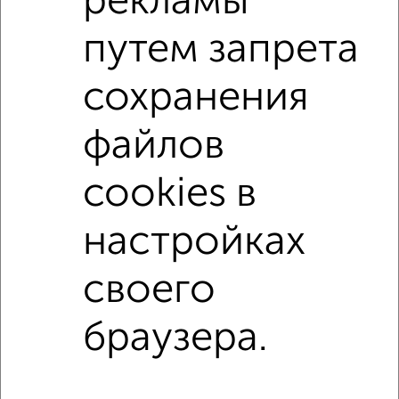
рекламы
микрорайон 21-й
на улице Мира
не первый этаж
путем запрета
не последний этаж
в малоэтажном доме
сохранения
с балконом
с центральным отоплением
Вторичное жилье
в кирпичном доме
файлов
с раздельным санузлом
Цена до 2 500 000 руб.
cookies в
площадью до 30 м²
настройках
Однокомнатные
Двухкомнатные
Трехкомнатные
4‑комнатные
своего
Квартиры студии
От застройщика
Без посредников
Вторичное жилье
В новостройке
В строящемся доме
В новом доме
браузера.
Контакты
Политика конфиденциальности
Пользовательское соглашение
Обнинск, улица Курчатова 19А
© 2015–2026
Сайт-доска объявлений недвижимости
О проекте