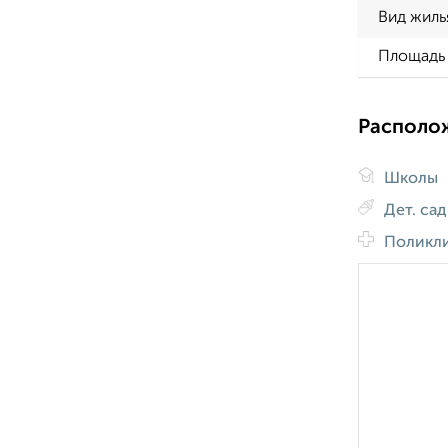
Вид жиль
Площадь 
Располо
Школы
Дет. са
Поликл