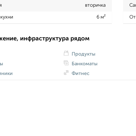
я
вторичка
Са
кухни
6 м²
От
жение, инфраструктура рядом
Продукты
ды
Банкоматы
иники
Фитнес