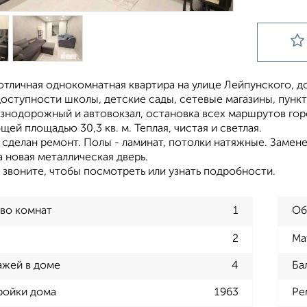
тличная однокомнатная квартира на улице Лейпунского, до
оступности школы, детские сады, сетевые магазины, пункты
знодорожный и автовокзал, остановка всех маршрутов гор
щей площадью 30,3 кв. м. Теплая, чистая и светлая.
 сделан ремонт. Полы - ламинат, потолки натяжные. Замене
 новая металлическая дверь.
 звоните, чтобы посмотреть или узнать подробности.
во комнат
1
Об
2
Ма
ажей в доме
4
Ба
ройки дома
1963
Ре