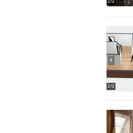
2
/2
‹
2
/2