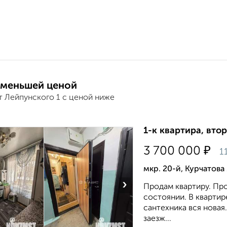
 меньшей ценой
т Лейпунского 1 с ценой ниже
1-к квартира, втор
₽
3 700 000
1
мкр. 20-й, Курчатова
›
Продам квартиру. Про
состоянии. В квартир
сантехника вся новая
заезж...