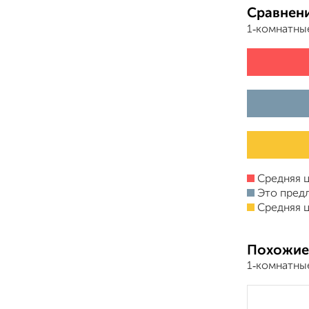
Сравнени
1‑комнатны
Средняя ц
Это пред
Средняя ц
Похожие
1‑комнатны