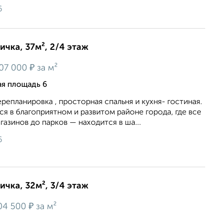
6
ичка, 37м², 2/4 этаж
₽
07 000
за м²
ая площадь 6
ерепланировка , просторная спальня и кухня- гостиная.
ся в благоприятном и развитом районе города, где все
азинов до парков — находится в ша...
6
ичка, 32м², 3/4 этаж
₽
04 500
за м²