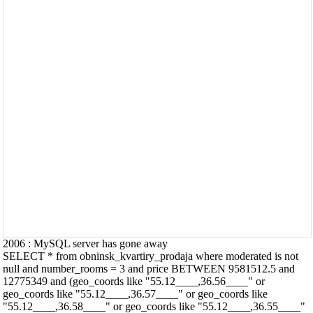
2006 : MySQL server has gone away
SELECT * from obninsk_kvartiry_prodaja where moderated is not
null and number_rooms = 3 and price BETWEEN 9581512.5 and
12775349 and (geo_coords like "55.12____,36.56____" or
geo_coords like "55.12____,36.57____" or geo_coords like
"55.12____,36.58____" or geo_coords like "55.12____,36.55____"