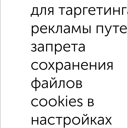
для таргетинг
2
/2
рекламы пут
2-к квартира, вторичка, 60м², 12/23 этаж
₽
₽
9 300 000
156 400
за м²
Агентство, 05.08.2026
запрета
2-к квартиры
сохранения
Поиск по схожим параметрам:
микрорайон 27-й
на улице Мира
не первый этаж
файлов
с балконом
с центральным отоплением
cookies в
в строящихся домах
в новостройках
в панельном доме
с раздельным санузлом
настройках
площадью до 70 м²