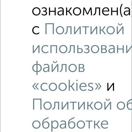
2-к квартира, вторичка, 62м², 4/13 этаж
ознакомлен(а
₽
₽
9 000 000
146 200
за м²
мкр. 51А, ЖК Парковый Центр, проспект Маркса 43
Агентство, 10.08.2026
с
Политикой
использован
‹
›
файлов
2
/10
«cookies»
и
2-к квартира, вторичка, 59м², 8/12 этаж
₽
₽
7 800 000
131 800
за м²
Политикой о
мкр. 45-й, Аксёнова 18
Агентство, 10.08.2026
обработке