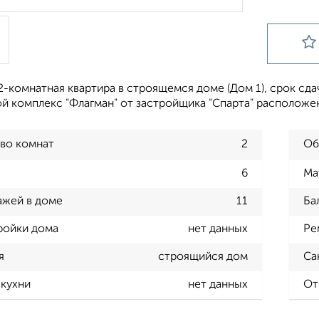
-комнатная квартира в строящемся доме (Дом 1), срок сдачи:
 комплекс "Флагман" от застройщика "Спарта" расположен 
во комнат
2
Об
6
Ма
ажей в доме
11
Ба
ройки дома
нет данных
Ре
я
строящийся дом
Са
кухни
нет данных
От