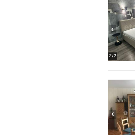
‹
2
/2
‹