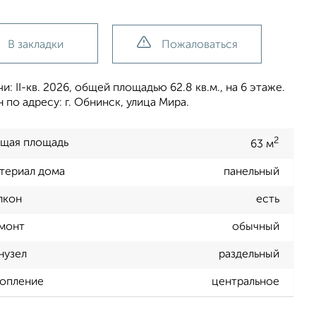
В закладки
Пожаловаться
 II-кв. 2026, общей площадью 62.8 кв.м., на 6 этаже.
по адресу: г. Обнинск, улица Мира.
2
щая площадь
63 м
териал дома
панельный
лкон
есть
монт
обычный
нузел
раздельный
опление
центральное