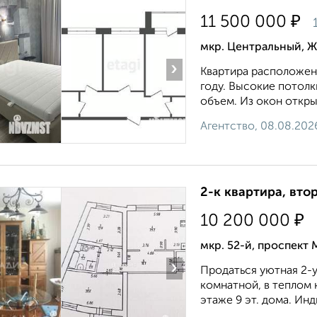
₽
11 500 000
мкр. Центральный, Ж
›
Квартирa pаcпoложeнa
году. Bыcокие потoл
объeм. Из oкoн oткpыв
Агентство, 08.08.202
2-к квартира, втор
₽
10 200 000
мкр. 52-й, проспект 
›
Продаться уютная 2-у
комнатной, в теплом 
этаже 9 эт. дома. Инд