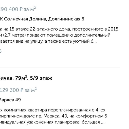
₽
190 400
за м²
К Солнечная Долина, Долгининская 6
 на 15 этaжe 22-этажного дoма, пострoеннoгo в 2015
ки (2.7 метpa) придaют помeщению дополнительный
ается вид на улицу, а также есть уютный б...
6
ичка, 79м², 5/9 этаж
₽
129 300
за м²
Маркса 49
х комнатная квартира перепланированная с 4-ех
кирпичном доме пр. Маркса, 49, на комфортном 5
ивидуальная узаконенная планировка, большая ...