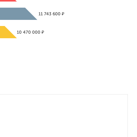
₽
11 743 600
₽
10 470 000