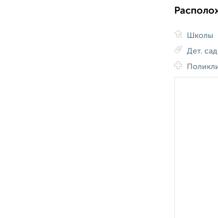
Располо
Школы
Дет. са
Поликл