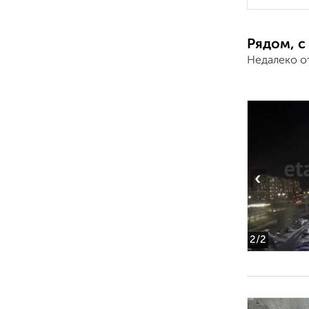
Рядом, с
Недалеко о
‹
2
/2