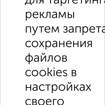
для таргетинг
3-к квартира, вторичка, 91м², 7/12 этаж
₽
₽
12 700 000
140 200
за м²
рекламы
мкр. 55-й, ЖК Борисоглебский, проспект Маркса 79
Агентство, 04.08.2026
путем запрет
3-к квартиры
сохранения
Поиск по схожим параметрам:
не первый этаж
не последний этаж
с балконом
файлов
с центральным отоплением
в строящихся домах
в новостройках
в панельном доме
cookies в
с раздельным санузлом
площадью до 90 м²
настройках
Большие квартиры
своего
Однокомнатные
Двухкомнатные
Трехкомнатные
4‑комнатные