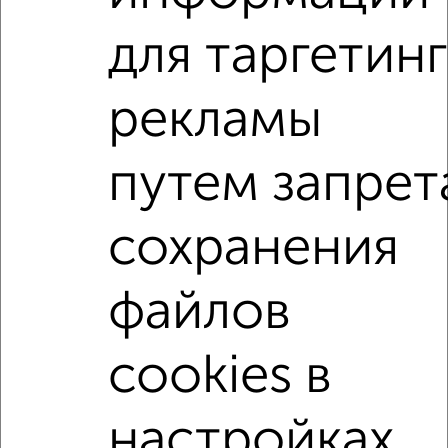
для таргетинг
2
/2
2-к квартира, вторичка, 62м², 4/13 этаж
рекламы
₽
₽
9 000 000
146 200
за м²
мкр. 51А, ЖК Парковый Центр, проспект Маркса 43
Агентство, 01.08.2026
путем запрет
2-к квартиры
сохранения
Поиск по схожим параметрам:
микрорайон 27-й
на улице Мира
не первый этаж
файлов
с балконом
с центральным отоплением
cookies в
в строящихся домах
в новостройках
в панельном доме
с раздельным санузлом
настройках
площадью до 70 м²