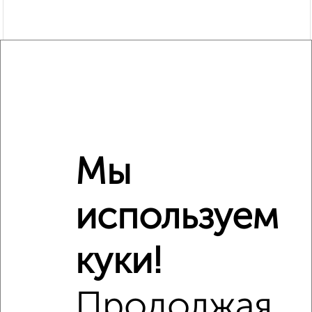
Мы
используем
Рядом, с меньшей ценой
Недалеко от Мира 2 с ценой ниже
куки!
Продолжая