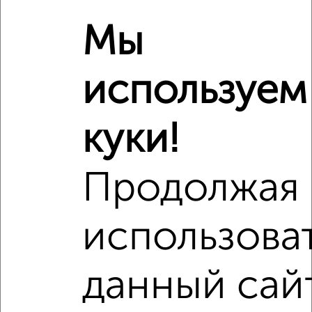
Мы
используем
куки!
Продолжая
использова
Рядом, с меньшей ценой
Недалеко от Белкинская 34 с ценой ниже
данный сай