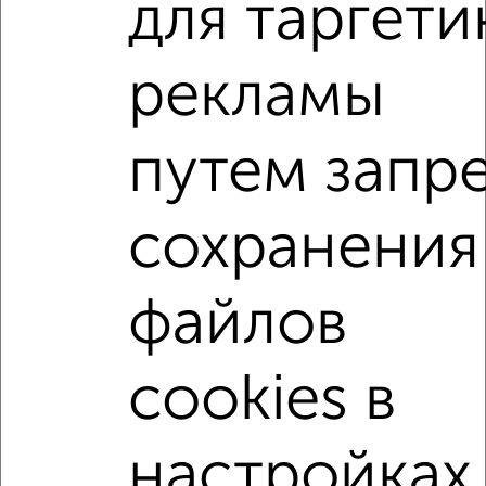
для таргети
2
/2
рекламы
1-к квартира, вторичка, 47м², 17/19 этаж
₽
₽
7 490 297
158 500
за м²
мкр. Белкино, ЖК Пушкин, Белкинская 36
путем запр
Агентство, 10.08.2026
сохранения
1-к квартиры
Поиск по схожим параметрам:
файлов
микрорайон Белкино
жилой комплекс Пушкин
на улице Белкинская
не первый этаж
cookies в
не последний этаж
с балконом
c большой кухней
с центральным отоплением
Вторичное жилье
настройках
в панельном доме
с раздельным санузлом