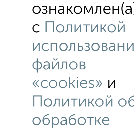
ознакомлен(а
₽
₽
6 400 000
177 800
за м²
мкр. Центральный, ЖК Солнечная Долина, Долгининская 8
Агентство, 07.08.2026
с
Политикой
использован
‹
›
файлов
2
/2
«cookies»
и
1-к квартира, вторичка, 47м², 8/9 этаж
₽
₽
5 600 000
119 500
за м²
Политикой о
мкр. 35-й, Любого 11
Агентство, 04.08.2026
обработке