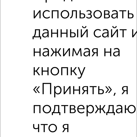
использовать
данный сайт 
нажимая на
Рядом, с меньшей ценой
Недалеко от Мира 2 с ценой ниже
кнопку
«Принять», я
подтверждаю
‹
›
что я
2
/2
1-к квартира, вторичка, 36м², 15/24 этаж