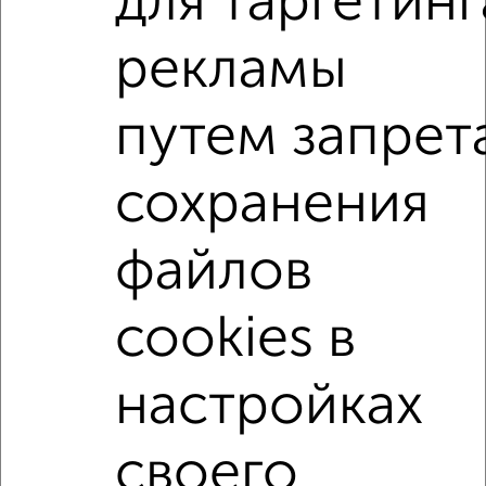
для таргетинг
1-к квартира, вторичка, 40м², 3/11 этаж
₽
₽
6 299 000
156 000
за м²
рекламы
мкр. 51А, ЖК Парковый Центр, проспект Маркса 41/2
Агентство, 02.08.2026
путем запрет
1-к квартиры
сохранения
Поиск по схожим параметрам:
микрорайон 27-й
на улице Мира
не первый этаж
файлов
не последний этаж
с балконом
с центральным отоплением
Вторичное жилье
cookies в
в панельном доме
с раздельным санузлом
настройках
площадью до 50 м²
С чистовой отделкой
своего
Однокомнатные
Двухкомнатные
Трехкомнатные
4‑комнатные