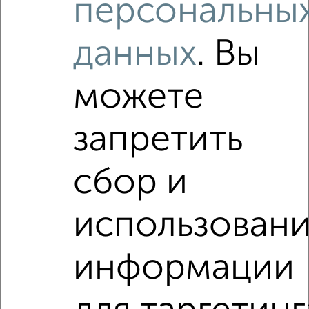
персональны
‹
›
данных
. Вы
2
/2
можете
1-к квартира, вторичка, 31м², 5/13 этаж
₽
₽
5 650 000
169 500
за м²
запретить
мкр. Центральный, ЖК Циолковский, проспект Ленина 137к4
Агентство, 03.08.2026
сбор и
использован
‹
›
информации
2
/2