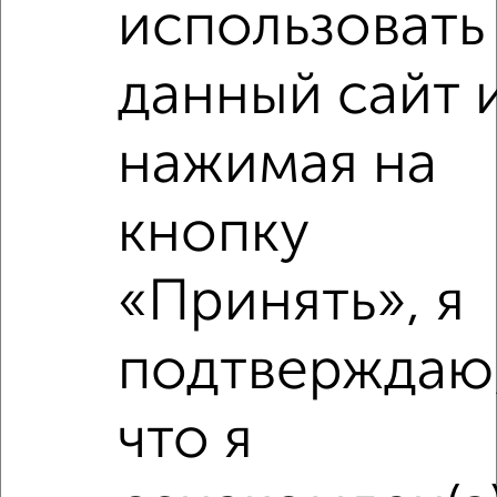
использовать
данный сайт 
нажимая на
Рядом, с меньшей ценой
кнопку
Недалеко от Мира 2 с ценой ниже
«Принять», я
подтверждаю
‹
›
что я
2
/10
2-к квартира, вторичка, 59м², 8/12 этаж