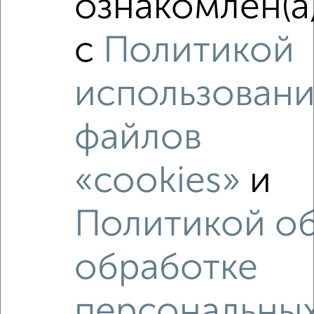
ознакомлен(а
₽
₽
7 800 000
131 800
за м²
мкр. 45-й, Аксёнова 18
с
Политикой
Агентство, 08.08.2026
использовани
файлов
‹
›
«cookies»
и
2
/2
2-к квартира, вторичка, 52м², 3/5 этаж
Политикой о
₽
₽
7 100 000
137 400
за м²
мкр. 52-й, проспект Маркса 51
Агентство, 07.08.2026
обработке
персональны