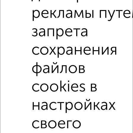
рекламы пут
запрета
2-к квартира, вторичка, 62м², 4/13 этаж
₽
₽
9 000 000
146 200
за м²
сохранения
мкр. 51А, ЖК Парковый Центр, проспект Маркса 43
Агентство, 01.08.2026
2
/2
файлов
2-к квартиры
Поиск по схожим параметрам:
cookies в
микрорайон 27-й
на улице Мира
не первый этаж
настройках
не последний этаж
с балконом
с центральным отоплением
Вторичное жилье
своего
в панельном доме
с раздельным санузлом