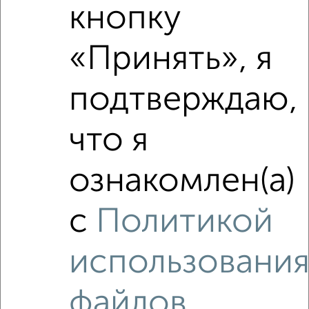
кнопку
‹
›
«Принять», я
2
/2
подтверждаю,
1-к квартира, вторичка, 36м², 15/24 этаж
₽
₽
6 400 000
177 800
за м²
что я
мкр. Центральный, ЖК Солнечная Долина, Долгининская 8
Агентство, 07.08.2026
ознакомлен(а)
с
Политикой
‹
›
использовани
2
/2
файлов