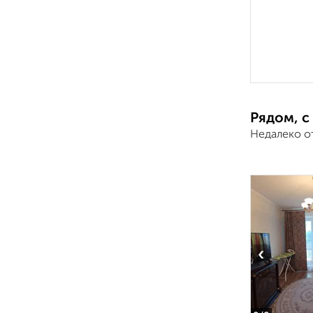
Рядом, с
Недалеко от
‹