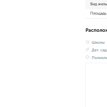
Вид жиль
Площадь 
Располо
Школы
Дет. са
Поликл