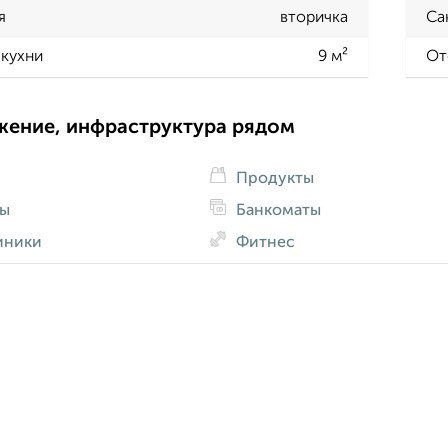
я
вторичка
Са
кухни
9 м²
От
жение, инфраструктура рядом
Продукты
ды
Банкоматы
иники
Фитнес