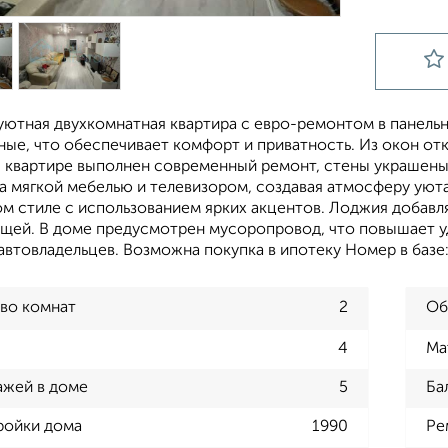
уютная двухкомнатная квартира с евро-ремонтом в панель
ые, что обеспечивает комфорт и приватность. Из окон отк
В квартире выполнен современный ремонт, стены украшены
а мягкой мебелью и телевизором, создавая атмосферу уюта
м стиле с использованием ярких акцентов. Лоджия добавл
ещей. В доме предусмотрен мусоропровод, что повышает у
автовладельцев. Возможна покупка в ипотеку Номер в базе:
во комнат
2
Об
4
Ма
ажей в доме
5
Ба
ройки дома
1990
Ре