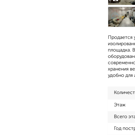
Продается 
изолированн
площадка. 
оборудован
современно
хранения в
удобно для 
Количест
Этаж
Всего эт
Год пост