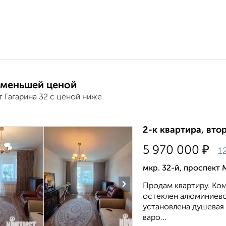
 меньшей ценой
 Гагарина 32 с ценой ниже
2-к квартира, втор
₽
5 970 000
1
мкр. 32-й, проспект 
›
Продам квартиру. Комн
остеклен алюминиевой
установлена душевая 
варо...