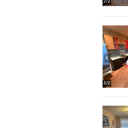
2
/2
‹
2
/2