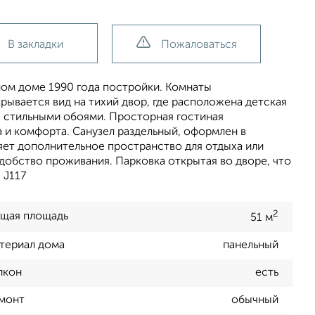
В закладки
Пожаловаться
ном доме 1990 года постройки. Комнаты
рывается вид на тихий двор, где расположена детская
 стильными обоями. Просторная гостиная
 и комфорта. Санузел раздельный, оформлен в
яет дополнительное пространство для отдыха или
добство проживания. Парковка открытая во дворе, что
 J117
2
щая площадь
51 м
териал дома
панельный
лкон
есть
монт
обычный