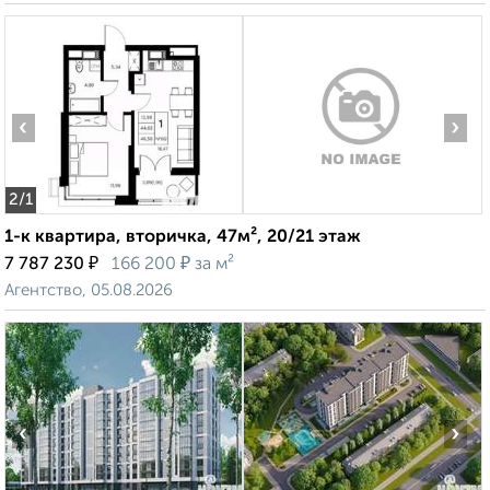
‹
›
2
/1
1-к квартира, вторичка, 47м², 20/21 этаж
₽
₽
7 787 230
166 200
за м²
Агентство, 05.08.2026
‹
›