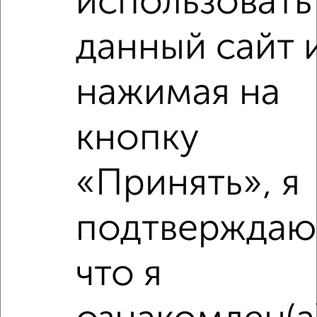
использовать
данный сайт 
‹
›
нажимая на
кнопку
2
/2
2-к квартира, строящийся дом, 63м², 11/11 этаж
₽
₽
11 923 600
189 900
за м²
«Принять», я
мкр. 27-й, Мира 2
Агентство, 05.08.2026
подтверждаю
что я
‹
›