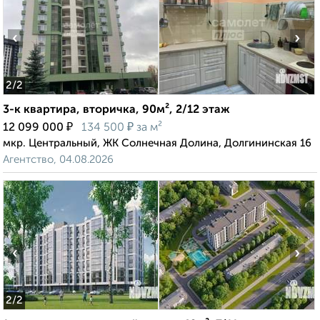
‹
›
2
/2
3-к квартира, вторичка, 90м², 2/12 этаж
₽
₽
12 099 000
134 500
за м²
мкр. Центральный, ЖК Солнечная Долина, Долгининская 16
Агентство, 04.08.2026
‹
›
2
/2