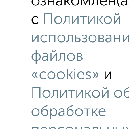
ознакомлен(а
2
/10
с
Политикой
3-к квартира, вторичка, 71м², 6/14 этаж
₽
₽
11 500 000
161 100
за м²
использован
мкр. 52-й, Гагарина 4
Агентство, 09.08.2026
файлов
«cookies»
и
‹
›
Политикой о
2
/2
1-к квартира, вторичка, 43м², 7/11 этаж
обработке
₽
₽
6 480 000
150 000
за м²
мкр. 27-й, Мира 2
Агентство, 09.08.2026