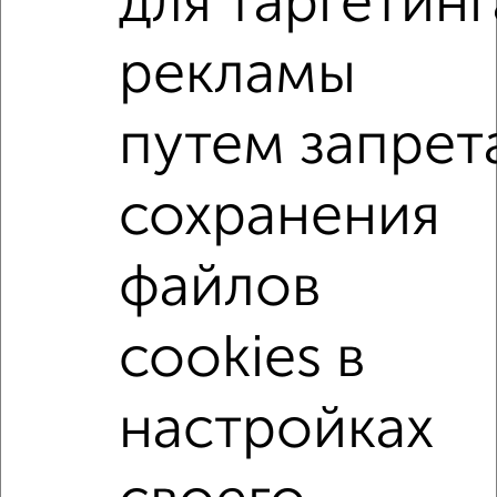
для таргетинг
банков России: СберБанк, ВТБ, Альфа-Банк,
Россельхозбанк, Совкомбанк, Т-Банк, Росбанк, Почта
рекламы
Банк на сумму от 400 000 до 120 000 000 рублей сроком
до 30 лет.
путем запрет
Сайт работает во многих городах России.
Сколько стоит купить квартиру в Обнинске?
сохранения
Цена недвижимости: мин. от
6480000
руб. до макс.
12099000
руб.
файлов
Средняя цена:
9744849
руб.
Цена за м2: от
154285
руб. до
134433
руб.
cookies в
Средняя цена за м2:
154680
руб.
Площадь: от
42
м2 до
90
м2
настройках
Средняя площадь:
63
м2