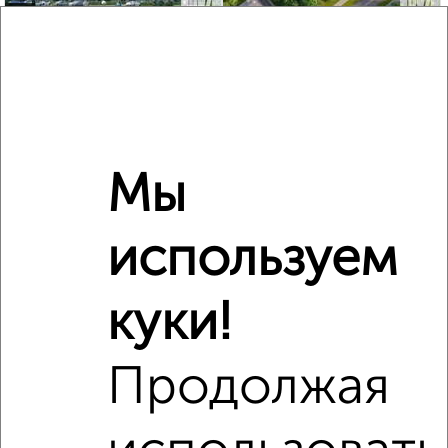
2
/2
2-к квартира, строящийся дом, 77м², 5/11 этаж
₽
₽
10 935 420
142 000
за м²
мкр. 27-й, Мира 2
Агентство, 30.07.2026
Мы
используем
‹
›
куки!
2
/2
1-к квартира, сданный дом, 43м², 15/17 этаж
Продолжая
₽
₽
7 800 000
181 400
за м²
Западный район, ЖК № 10, Гагарина 71
Агентство, 08.08.2026