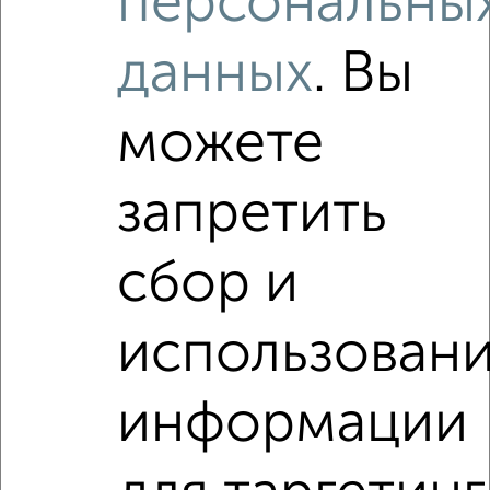
персональны
данных
. Вы
Как купить квартиру, без посредников, от собственника,
с несколькими санузлами в Обнинске на сайте
Обнинск-недвижимость?
можете
Используя удобную форму поиска с множеством
фильтров и сортировкой по параметрам, вы можете
запретить
подобрать для покупки квартиру, без посредников, от
собственника, с несколькими санузлами в Обнинске.
Найденные предложения: 0 объявлений, можно
сбор и
посмотреть в виде списка или на карте, с описанием,
расположением, ценой и другими подробностями.
использован
Подберите подходящую недвижимость из предложений
от собственников, риэлторов, застройщиков и агенств
недвижимости, связаться с ними можно по телефону или
информации
написать сообщение в любом удобном для вас
мессенджере, это безопасно и бесплатно.
Для покупки квартиры доступна ипотека от крупнейших