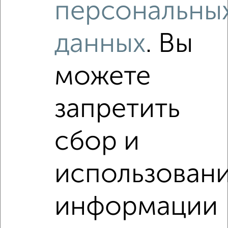
персональны
Как купить квартиру, без посредников, от собственника,
данных
. Вы
с индивидуальным отоплением в Обнинске на сайте
Обнинск-недвижимость?
можете
Используя удобную форму поиска с множеством
фильтров и сортировкой по параметрам, вы можете
подобрать для покупки квартиру, без посредников, от
запретить
собственника, с индивидуальным отоплением в
Обнинске.
Найденные предложения: 0 объявлений, можно
сбор и
посмотреть в виде списка или на карте, с описанием,
расположением, ценой и другими подробностями.
использован
Подберите подходящую недвижимость из предложений
от собственников, риэлторов, застройщиков и агенств
недвижимости, связаться с ними можно по телефону или
информации
написать сообщение в любом удобном для вас
мессенджере, это безопасно и бесплатно.