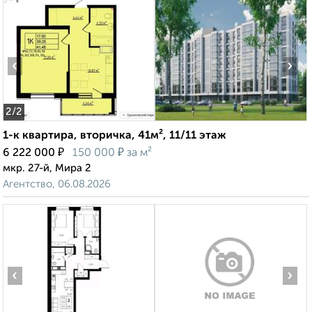
‹
›
2
/2
1-к квартира, вторичка, 41м², 11/11 этаж
₽
₽
6 222 000
150 000
за м²
мкр. 27-й, Мира 2
Агентство, 06.08.2026
‹
›