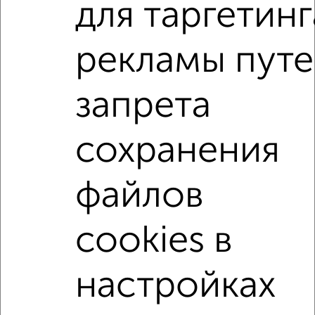
для таргетинг
Для покупки квартиры доступна ипотека от крупнейших
банков России: СберБанк, ВТБ, Альфа-Банк,
Россельхозбанк, Совкомбанк, Т-Банк, Росбанк, Почта
рекламы пут
Банк на сумму от 400 000 до 120 000 000 рублей сроком
до 30 лет.
запрета
Сайт работает во многих городах России.
Сколько стоит купить квартиру в Обнинске?
сохранения
Цена недвижимости: мин. от
2889600
руб. до макс.
12162800
руб.
файлов
Средняя цена:
7917588
руб.
Цена за м2: от
70478
руб. до
160036
руб.
cookies в
Средняя цена за м2:
149388
руб.
Площадь: от
41
м2 до
76
м2
настройках
Средняя площадь:
53
м2