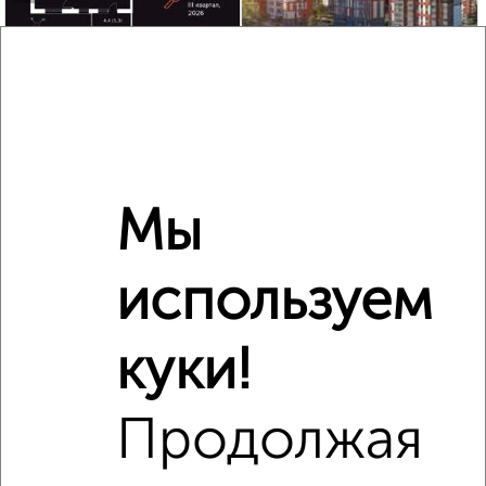
2
/10
2-к квартира, вторичка, 57м², 19/24 этаж
₽
₽
7 514 360
131 600
за м²
Агентство, 30.07.2026
Мы
используем
‹
›
куки!
2
/1
1-к квартира, строящийся дом, 42м², 2/11 этаж
Продолжая
₽
₽
7 907 280
188 000
за м²
мкр. 27-й, Мира 2
Агентство, 09.08.2026