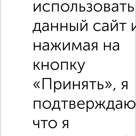
использовать
данный сайт 
‹
›
нажимая на
кнопку
2
/2
3-к квартира, вторичка, 60м², 9/9 этаж
₽
₽
8 000 000
133 600
за м²
«Принять», я
мкр. 39-й, проспект Маркса 88
Агентство, 07.08.2026
подтверждаю
что я
‹
›