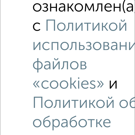
ознакомлен(а
2
/10
с
Политикой
1-к квартира, вторичка, 48м², 17/19 этаж
₽
₽
8 108 256
168 700
за м²
использован
мкр. Белкино, ЖК Пушкин, Белкинская 36
Агентство, 09.08.2026
файлов
«cookies»
и
‹
›
Политикой о
2
/2
1-к квартира, вторичка, 43м², 13/19 этаж
обработке
₽
₽
6 400 000
149 900
за м²
Агентство, 08.08.2026