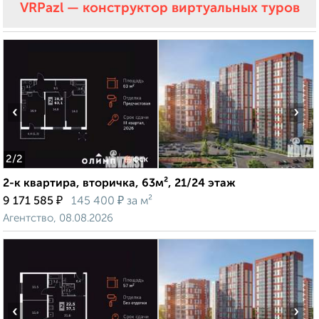
VRPazl — конструктор виртуальных туров
‹
›
2
/2
2-к квартира, вторичка, 63м², 21/24 этаж
₽
₽
9 171 585
145 400
за м²
Агентство, 08.08.2026
‹
›