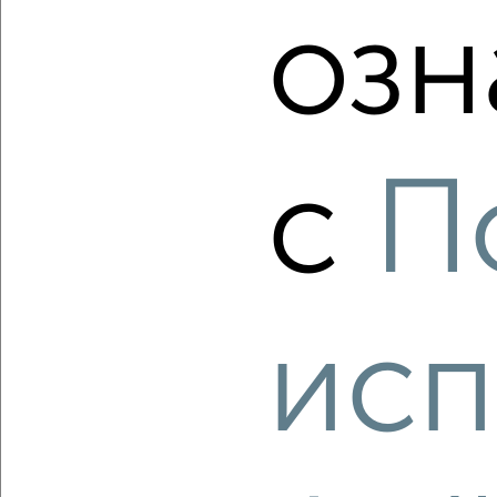
₽
₽
8 321 940
198 000
за м²
озн
мкр. 27-й, Мира 2
Агентство, 06.08.2026
с
П
‹
›
2
/2
2-к квартира, вторичка, 55м², 5/13 этаж
₽
₽
9 500 000
173 100
за м²
исп
мкр. Центральный, ЖК Циолковский, проспект Ленина 137к4
Агентство, 06.08.2026