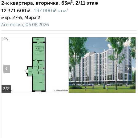
2-к квартира, вторичка, 63м², 2/11 этаж
₽
₽
12 371 600
197 000
за м²
мкр. 27-й, Мира 2
Агентство, 06.08.2026
‹
›
2
/2
1-к квартира, вторичка, 50м², 3/11 этаж
₽
₽
9 911 070
197 000
за м²
мкр. 27-й, Мира 2
Агентство, 06.08.2026
Создайте виртуальный тур по вашему