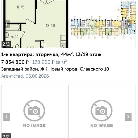
‹
›
2
/2
1-к квартира, вторичка, 44м², 13/19 этаж
₽
₽
7 834 800
178 900
за м²
Западный район, ЖК Новый город, Славского 10
Агентство, 06.08.2026
‹
›
2
/2