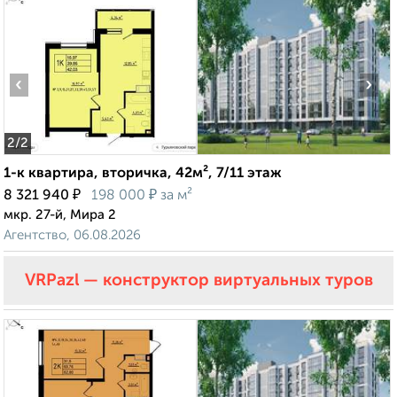
‹
›
2
/2
1-к квартира, вторичка, 42м², 7/11 этаж
₽
₽
8 321 940
198 000
за м²
мкр. 27-й, Мира 2
Агентство, 06.08.2026
VRPazl — конструктор виртуальных туров