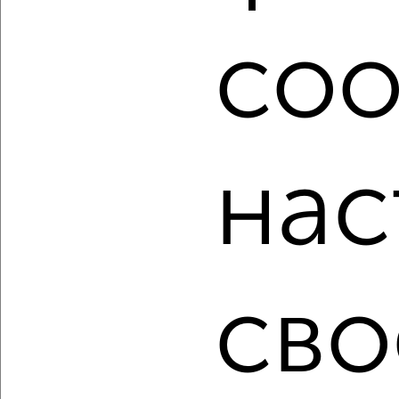
недвижимости в Обнинске.
Найденные предложения: 2192 объявлений, можно
coo
посмотреть в виде списка или на карте, с описанием,
расположением, ценой и другими подробностями.
Подберите подходящую недвижимость из предложений
от собственников, риэлторов, застройщиков и агенств
недвижимости, связаться с ними можно по телефону или
написать сообщение в любом удобном для вас
нас
мессенджере, это безопасно и бесплатно.
Для покупки квартиры доступна ипотека от крупнейших
банков России: СберБанк, ВТБ, Альфа-Банк,
Россельхозбанк, Совкомбанк, Т-Банк, Росбанк, Почта
Банк на сумму от 400 000 до 120 000 000 рублей сроком
до 30 лет.
сво
Сайт работает во многих городах России.
Сколько стоит купить квартиру в Обнинске?
Цена недвижимости: мин. от
6100000
руб. до макс.