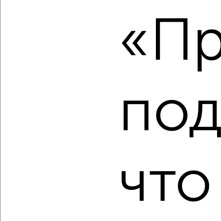
‹
›
«Пр
2
/2
1-к квартира, вторичка, 42м², 8/11 этаж
₽
₽
8 327 880
198 000
за м²
мкр. 27-й, Мира 2
под
Агентство, 06.08.2026
‹
›
что
2
/2
1-к квартира, вторичка, 42м², 6/11 этаж