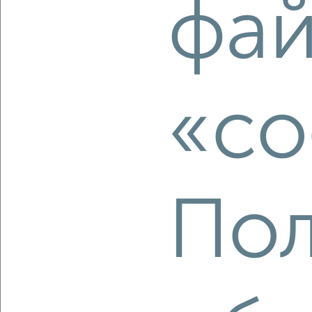
фа
‹
›
2
/2
1-к квартира, строящийся дом, 43м², 9/11 этаж
«co
₽
₽
6 457 500
150 000
за м²
мкр. 27-й, Мира 2
Агентство, 06.08.2026
Пол
‹
›
2
/2
1-к квартира, строящийся дом, 52м², 10/11 этаж