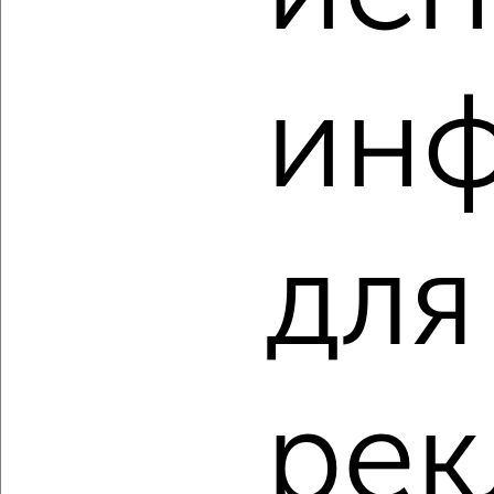
₽
₽
11 234 600
145 000
за м²
мкр. 27-й, Мира 2
Агентство, 06.08.2026
ин
‹
›
для
2
/2
1-к квартира, строящийся дом, 42м², 9/11 этаж
₽
₽
6 334 500
150 000
за м²
мкр. 27-й, Мира 2
Агентство, 06.08.2026
ре