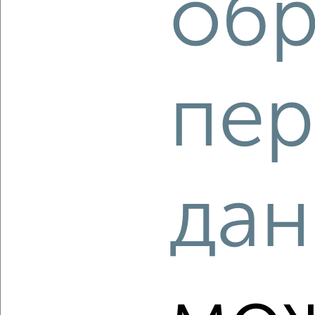
обр
₽
₽
7 744 500
150 000
за м²
мкр. 27-й, Мира 2
Агентство, 06.08.2026
пер
‹
›
2
/2
дан
1-к квартира, строящийся дом, 43м², 11/11 этаж
₽
₽
6 457 500
150 000
за м²
мкр. 27-й, Мира 2
Агентство, 06.08.2026