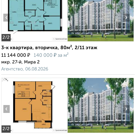
‹
›
2
/2
3-к квартира, вторичка, 80м², 2/11 этаж
₽
₽
11 144 000
140 000
за м²
мкр. 27-й, Мира 2
Агентство, 06.08.2026
‹
›
2
/2