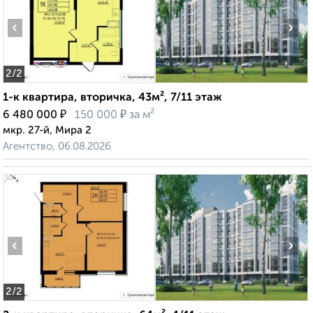
‹
›
2
/2
1-к квартира, вторичка, 43м², 7/11 этаж
₽
₽
6 480 000
150 000
за м²
мкр. 27-й, Мира 2
Агентство, 06.08.2026
‹
›
2
/2