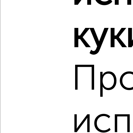
‹
›
кук
2
/2
2-к квартира, вторичка, 77м², 2/11 этаж
₽
₽
10 935 420
142 000
за м²
мкр. 27-й, Мира 2
Агентство, 06.08.2026
Пр
‹
›
исп
2
/10
1-к квартира, вторичка, 43м², 3/11 этаж
₽
₽
6 480 000
150 000
за м²