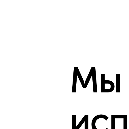
пространству с VRPazl
‹
›
2
/10
Мы
1-к квартира, вторичка, 43м², 2/11 этаж
₽
₽
6 480 000
150 000
за м²
мкр. 27-й, Мира 2
Агентство, 06.08.2026
исп