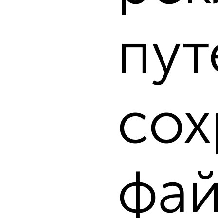
‹
›
пут
2
/2
1-к квартира, строящийся дом, 43м², 3/11 этаж
₽
₽
6 480 000
150 000
за м²
мкр. 27-й, Мира 2
сох
Агентство, 06.08.2026
1 / 37
2
Как купить квартиру, через агентство недвижимости в
фа
Обнинске на сайте Обнинск-недвижимость?
Используя удобную форму поиска с множеством
фильтров и сортировкой по параметрам, вы можете
подобрать для покупки квартиру, через агентство