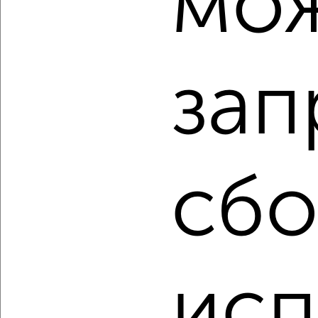
мо
‹
›
зап
2
/2
1-к квартира, строящийся дом, 52м², 2/11 этаж
₽
₽
7 486 350
145 000
за м²
мкр. 27-й, Мира 2
Агентство, 06.08.2026
сбо
‹
›
исп
2
/2
3-к квартира, строящийся дом, 77м², 5/11 этаж