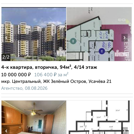
‹
›
2
/2
4-к квартира, вторичка, 94м², 4/14 этаж
₽
₽
10 000 000
106 400
за м²
мкр. Центральный, ЖК Зелёный Остров, Усачёва 21
Агентство, 08.08.2026
‹
›