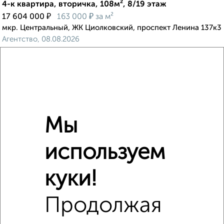
4-к квартира, вторичка, 108м², 8/19 этаж
₽
₽
17 604 000
163 000
за м²
мкр. Центральный, ЖК Циолковский, проспект Ленина 137к3
Агентство, 08.08.2026
‹
›
Мы
2
/10
используем
4-к квартира, вторичка, 74м², 8/12 этаж
₽
₽
7 900 000
107 100
за м²
куки!
мкр. 39-й, проспект Маркса 98
Агентство, 07.08.2026
Продолжая