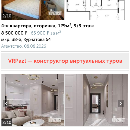
2
/10
4-к квартира, вторичка, 129м², 9/9 этаж
₽
₽
8 500 000
65 900
за м²
мкр. 38-й, Курчатова 54
Агентство, 08.08.2026
VRPazl — конструктор виртуальных туров
‹
›
2
/10