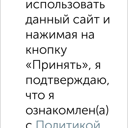
использовать
данный сайт и
‹
›
нажимая на
2
/1
кнопку
4-к квартира, сданный дом, 103м², 15/23 этаж
₽
₽
16 000 000
155 400
за м²
Собственник, 07.08.2026
«Принять», я
подтверждаю,
что я
‹
›
ознакомлен(а)
2
/2
с
Политикой