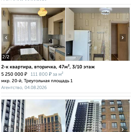
‹
›
2
/2
2-к квартира, вторичка, 47м², 3/10 этаж
₽
₽
5 250 000
111 800
за м²
мкр. 20-й, Треугольная площадь 1
Агентство, 04.08.2026
‹
›